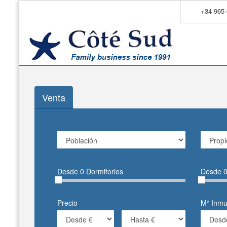
+34 965 
Venta
Desde
0
Dormitorios
Desde
Precio
M² Inmu