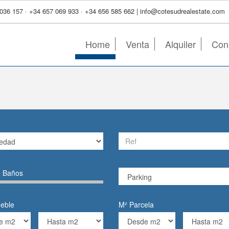
036 157 · +34 657 069 933 · +34 656 585 662 | info@cotesudrealestate.com
Home
Venta
Alquiler
Con
0
Baños
eble
M² Parcela