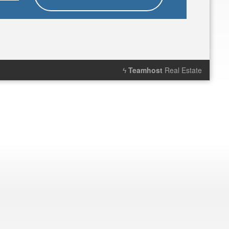
ϟ
Teamhost
Real Estate